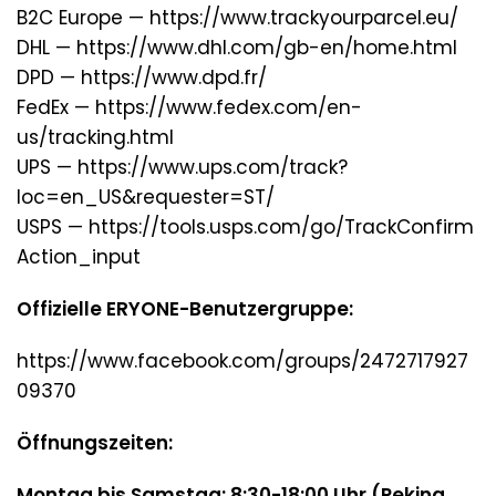
B2C Europe
—
https://www.trackyourparcel.eu/
DHL
—
https://www.dhl.com/gb-en/home.html
DPD
—
https://www.dpd.fr/
FedEx
—
https://www.fedex.com/en-
us/tracking.html
UPS
—
https://www.ups.com/track?
loc=en_US&requester=ST/
USPS
—
https://tools.usps.com/go/TrackConfirm
Action_input
Offizielle ERYONE-Benutzergruppe:
https://www.facebook.com/groups/2472717927
09370
Öffnungszeiten:
Montag bis Samstag: 8:30-18:00 Uhr (Peking