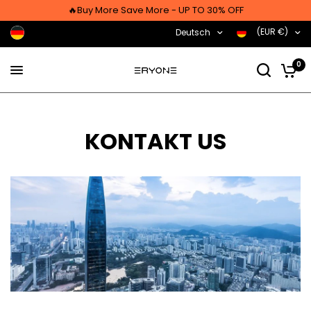
🔥Buy More Save More - UP TO 30% OFF
(EUR €)
Deutsch
0
KONTAKT US