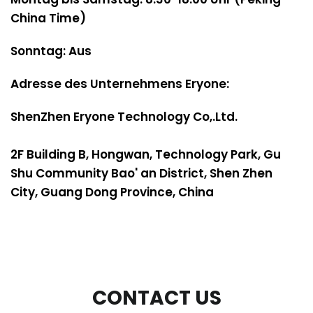
China Time)
Sonntag: Aus
Adresse des Unternehmens Eryone:
ShenZhen Eryone Technology Co,.Ltd.
2F Building B, Hongwan, Technology Park, Gu
Shu Community Bao' an District, Shen Zhen
City, Guang Dong Province, China
Want Get More Of Us?
Subscribe to our newsletters and don’t
miss special offers,new arrivals and our
promotions.
CONTACT US